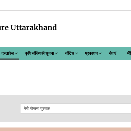
ure Uttarakhand
दस्तावेज़
कृषि सांख्यिकी सूचना
नोटिस
प्रकाशन
सेवाएं
मी