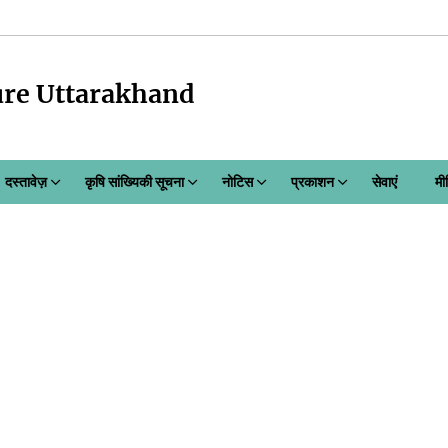
ure Uttarakhand
दस्तावेज़
कृषि सांख्यिकी सूचना
नोटिस
प्रकाशन
सेवाएं
मी